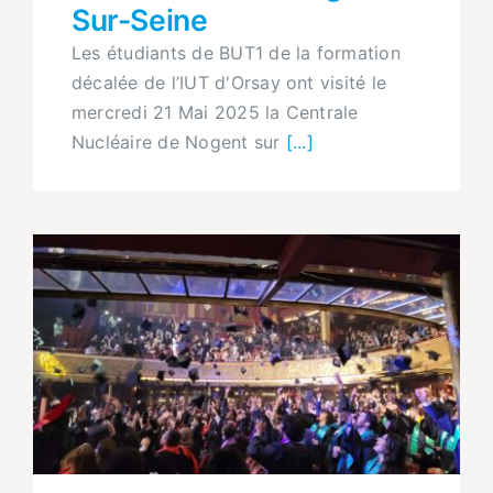
Sur-Seine
Les étudiants de BUT1 de la formation
décalée de l’IUT d'Orsay ont visité le
mercredi 21 Mai 2025 la Centrale
Nucléaire de Nogent sur
[...]