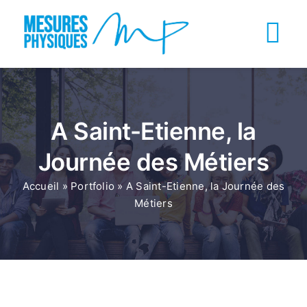
Passer
au
Tog
contenu
Nav
ACCUEIL
A Saint-Etienne, la
Informations
Journée des Métiers
FAQ
Accueil
»
Portfolio
»
A Saint-Etienne, la Journée des
Métiers
Contact