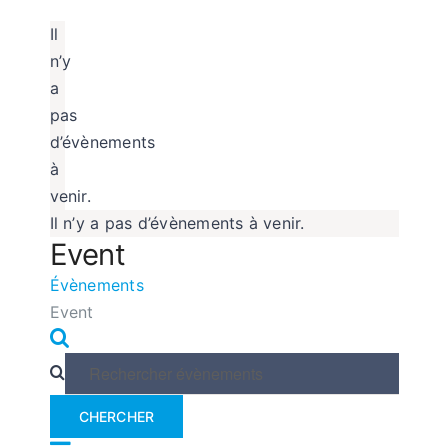
Il
n’y
a
pas
d’évènements
à
venir.
Il n’y a pas d’évènements à venir.
Event
Évènements
Event
Recherche
Recherche
et
navigation
Saisir
de
mot-
CHERCHER
vues
clé.