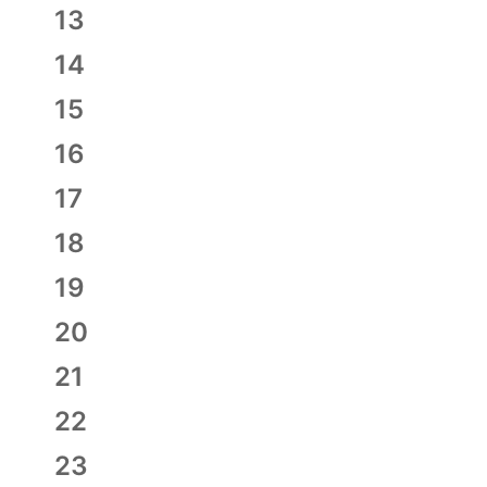
évènement,
0
13
évènement,
0
14
évènement,
0
15
évènement,
0
16
évènement,
0
17
évènement,
0
18
évènement,
0
19
évènement,
0
20
évènement,
0
21
évènement,
0
22
évènement,
0
23