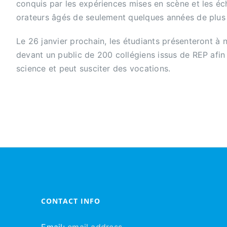
conquis par les expériences mises en scène et les é
orateurs âgés de seulement quelques années de plus 
Le 26 janvier prochain, les étudiants présenteront à 
devant un public de 200 collégiens issus de REP afin
science et peut susciter des vocations.
CONTACT INFO