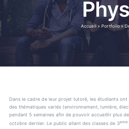
Phys
Accueil
»
Portfolio
»
D
Dans le cadre de leur projet tutoré, les étudiants ont
des thématiques variés (environnement, lumière, éle
pendant 5 semaines afin de pouvoir accueillir plus de 
eme
octobre dernier. Le public allant des classes de 3