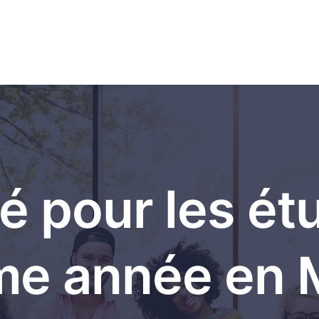
vé pour les ét
me année en 