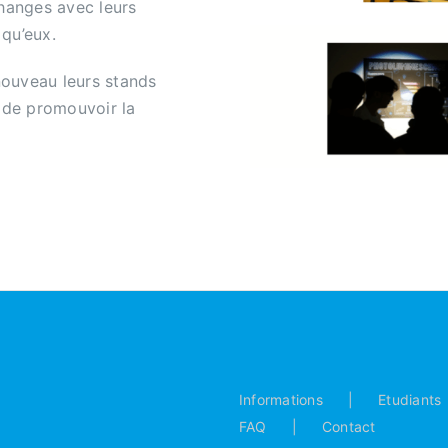
changes avec leurs
qu’eux.
nouveau leurs stands
 de promouvoir la
Informations
Etudiants
FAQ
Contact