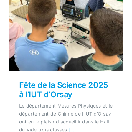
Fête de la Science 2025
à l’IUT d’Orsay
Le département Mesures Physiques et le
département de Chimie de l’IUT d’Orsay
ont eu le plaisir d'accueillir dans le Hall
du Vide trois classes
[...]